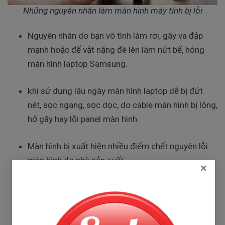
Những nguyên nhân làm màn hình máy tính bị lỗi
Nguyên nhân do bạn vô tình làm rơi, gây va đập 
mạnh hoặc để vật nặng đè lên làm nứt bể, hỏng 
màn hình laptop Samsung.
khi sử dụng lâu ngày màn hình laptop dễ bị đứt 
nét, sọc ngang, sọc dọc, do cable màn hình bị lỏng, 
hở gãy hay lỗi panel màn hình.
Màn hình bị xuất hiện nhiều điểm chết nguyên lỗi 
màn hình do nhà sản xuất.
×
Màn hình bị mất màu là do socket bị lỗi hay cable 
lỏng trong quá trình sử dụng.