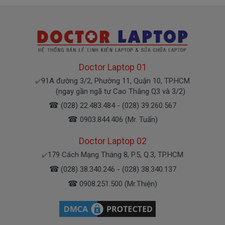
Doctor Laptop 01
91A đường 3/2, Phường 11, Quận 10, TP.HCM
✔️
(ngay gần ngã tư Cao Thắng Q3 và 3/2)
☎
(028) 22.483.484 - (028) 39.260.567
☎
0903.844.406 (Mr. Tuấn)
Doctor Laptop 02
179 Cách Mạng Tháng 8, P.5, Q.3, TP.HCM
✔️
☎
(028) 38.340.246 - (028) 38.340.137
☎
0908.251.500 (Mr.Thiện)