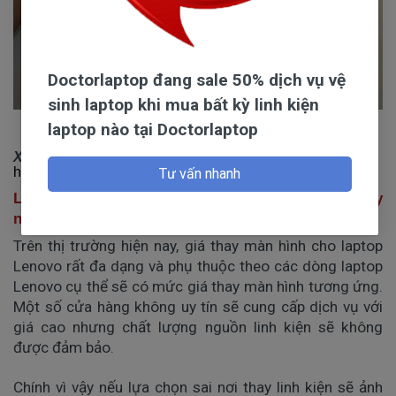
Doctorlaptop đang sale 50% dịch vụ vệ
sinh laptop khi mua bất kỳ linh kiện
Nên chọn đơn vị thay màn hình uy tín
laptop nào tại Doctorlaptop
Xem thêm:
Thay màn hình máy tính Samsung
chính
hãng, giá tốt và uy tín
Tư vấn nhanh
Linhkienlaptop- thay màn hình laptop Lenovo lấy
nhanh, giá rẻ
Trên thị trường hiện nay, giá thay màn hình cho laptop
Lenovo rất đa dạng và phụ thuộc theo các dòng laptop
Lenovo cụ thể sẽ có mức giá thay màn hình tương ứng.
Một số cửa hàng không uy tín sẽ cung cấp dịch vụ với
giá cao nhưng chất lượng nguồn linh kiện sẽ không
được đảm bảo.
Chính vì vậy nếu lựa chọn sai nơi thay linh kiện sẽ ảnh