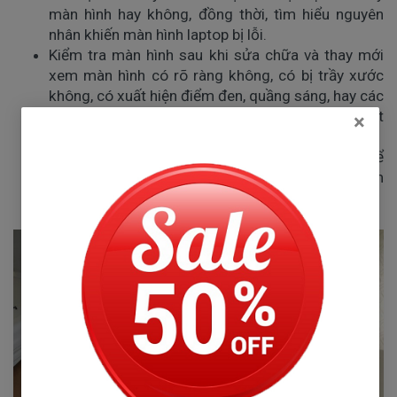
màn hình hay không, đồng thời, tìm hiểu nguyên 
nhân khiến màn hình laptop bị lỗi. 
Kiểm tra màn hình sau khi sửa chữa và thay mới 
xem màn hình có rõ ràng không, có bị trầy xước 
không, có xuất hiện điểm đen, quầng sáng, hay các 
hiện tượng khác lạ không để đảm bảo được chất 
×
lượng dịch vụ. 
Chọn thay màn hình tại các trung tâm uy tín để 
được đảm bảo chất lượng dịch vụ cũng như đảm 
bảo an toàn cho máy tính sau khi thay màn hình.