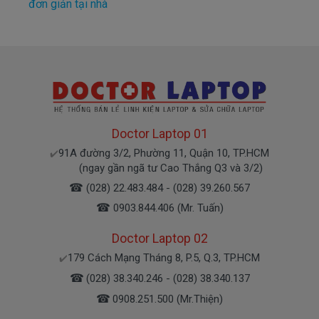
đơn giản tại nhà
Doctor Laptop 01
91A đường 3/2, Phường 11, Quận 10, TP.HCM
✔️
(ngay gần ngã tư Cao Thắng Q3 và 3/2)
☎
(028) 22.483.484 - (028) 39.260.567
☎
0903.844.406 (Mr. Tuấn)
Doctor Laptop 02
179 Cách Mạng Tháng 8, P.5, Q.3, TP.HCM
✔️
☎
(028) 38.340.246 - (028) 38.340.137
☎
0908.251.500 (Mr.Thiện)