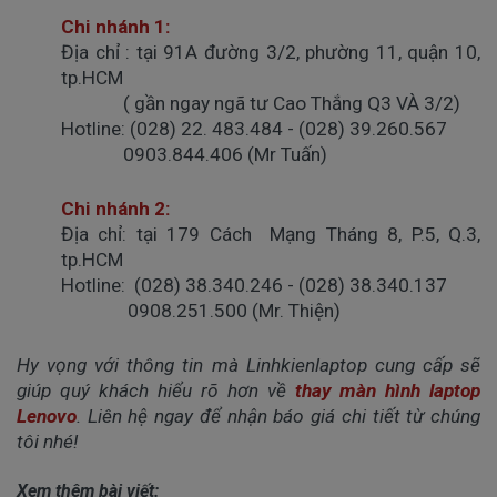
Chi nhánh 1:
Địa chỉ
: tại 91A đường 3/2, phường 11, quận 10,
tp.HCM
( gần ngay ngã tư Cao Thắng Q3 VÀ 3/2)
Hotline
: (028) 22. 483.484 - (028) 39.260.567
0903.844.406 (Mr Tuấn)
Chi nhánh 2:
Địa chỉ:
tại 179 Cách Mạng Tháng 8, P.5, Q.3,
tp.HCM
Hotline:
(028) 38.340.246 - (028) 38.340.137
0908.251.500 (Mr. Thiện)
Hy vọng với thông tin mà Linhkienlaptop cung cấp sẽ
giúp quý khách hiểu rõ hơn về
thay màn hình laptop
Lenovo
. Liên hệ ngay để nhận báo giá chi tiết từ chúng
tôi nhé!
Xem thêm bài viết: