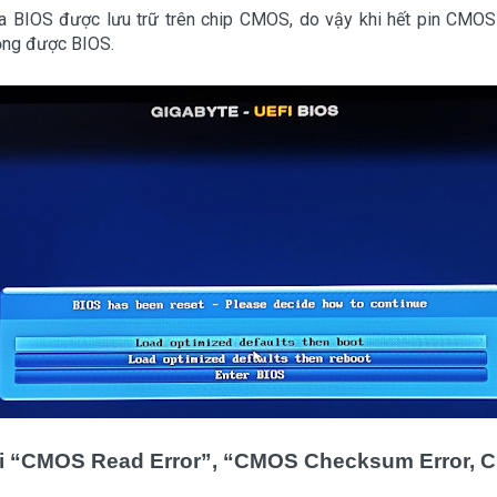
ủa BIOS được lưu trữ trên chip CMOS, do vậy khi hết pin CMOS 
ộng được BIOS.
lỗi “CMOS Read Error”, “CMOS Checksum Error, 