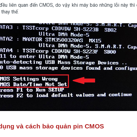
 đều liên quan đến CMOS, do vậy khi máy báo những lỗi này thì c
thay thế.
 dụng và cách bảo quản pin CMOS