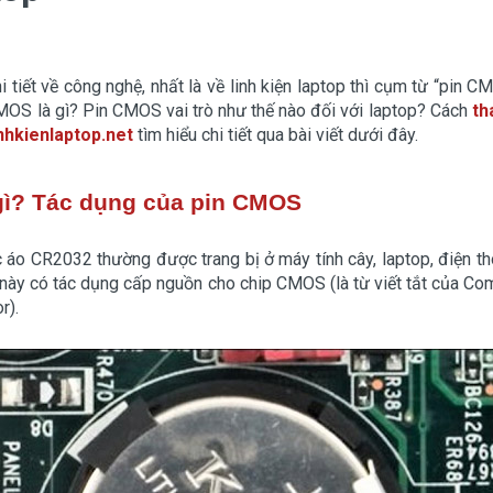
i tiết về công nghệ, nhất là về linh kiện laptop thì cụm từ “pin
CMOS là gì? Pin CMOS vai trò như thế nào đối với laptop? Cách
th
nhkienlaptop.net
tìm hiểu chi tiết qua bài viết dưới đây.
gì? Tác dụng của pin CMOS
áo CR2032 thường được trang bị ở máy tính cây, laptop, điện tho
này có tác dụng cấp nguồn cho chip CMOS (là từ viết tắt của C
r).