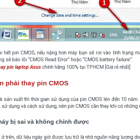
khi hết pin CMOS, nếu nặng hơn máy bạn sẽ rơi vào tình trạng 
ống sẽ báo lỗi “CMOS Read Error” hoặc “CMOS battery failure”.
hay pin laptop Asus
chính hãng 100% tại TPHCM [Giá rẻ nhất]
ần phải thay pin CMOS
hà sản xuất thì thời gian sử dụng của pin CMOS lên đến 10 năm. 
 sử dụng và cách sử dụng, nên pin CMOS cần thay khi có những d
máy bị sai và không chỉnh được
a ở trên, dữ liệu ngày giờ được lưu trữ là nhờ nguồn năng lượng 