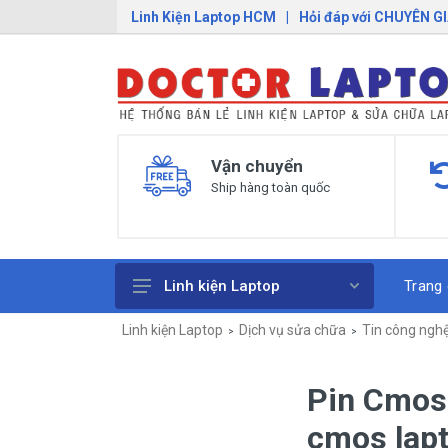
Linh Kiện Laptop HCM
|
Hỏi đáp với CHUYÊN G
Vận chuyển
Ship hàng toàn quốc
Trang
Linh kiện Laptop
Linh kiện Laptop
Dịch vụ sửa chữa
Tin công ngh
Pin Laptop
Sạc Laptop
Pin Cmos 
Bàn Phím Laptop
cmos lap
Linh Kiện Macbook