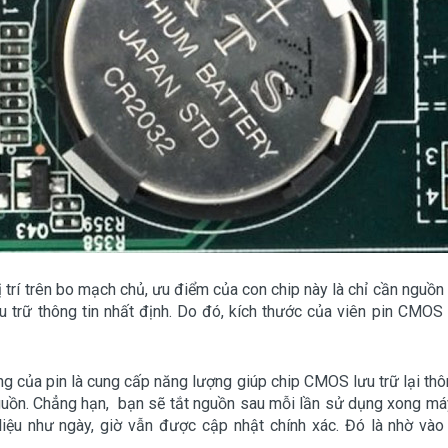
trí trên bo mạch chủ, ưu điểm của con chip này là chỉ cần nguồn
ưu trữ thông tin nhất định. Do đó, kích thước của viên pin CMOS
g của pin là cung cấp năng lượng giúp chip CMOS lưu trữ lại thôn
guồn. Chẳng hạn, bạn sẽ tắt nguồn sau mỗi lần sử dụng xong máy
liệu như ngày, giờ vẫn được cập nhật chính xác. Đó là nhờ vào