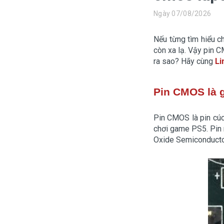
Màn hình laptop
Ngày 07/08/2026
Ổ cứng SSD laptop
Nếu từng tìm hiểu ch
Ram Máy Tính
còn xa lạ. Vậy pin 
ra sao? Hãy cùng
Li
Dịch vụ thay pin Surface chính
hãng, uy tín tại tphcm
Pin CMOS là 
Thay sạc Surface Pro
Thay màn hình Surface Pro
Pin CMOS là pin cúc 
chơi game PS5. Pin 
Quạt Laptop
Oxide Semiconducto