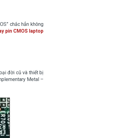
 CMOS” chắc hẳn không
ay pin CMOS laptop
ại đời cũ và thiết bị
omplementary Metal –