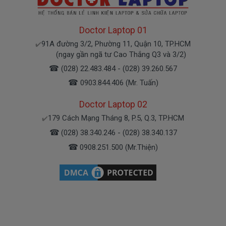
- Doctorlaptop có đội người kiểm tra và thay
miễn phí cho các bạn nhé.
Doctor Laptop 01
91A đường 3/2, Phường 11, Quận 10, TP.HCM
✔️
Bạn chưa biết pin này có phù hợp với laptop của
(ngay gần ngã tư Cao Thắng Q3 và 3/2)
mình hay không?
☎
(028) 22.483.484 - (028) 39.260.567
☎
0903.844.406 (Mr. Tuấn)
Bạn chưa biết máy tính Dell của mình là dòng
Vostro, Inspiron, Latitude hay Precision?
Doctor Laptop 02
179 Cách Mạng Tháng 8, P.5, Q.3, TP.HCM
✔️
Bạn yên tâm nhé.
☎
(028) 38.340.246 - (028) 38.340.137
☎
0908.251.500 (Mr.Thiện)
Bạn có thể gọi Zalo cho shop tai số
0903.844.406
.
(Mr. Tuấn)
À mà thỉnh thoảng shop bận máy một chút, cứ nhắn
tin để chút Doctoplaptop gọi lại cho bạn nhé.
Giá Pin Laptop dell 3481 mua là bao