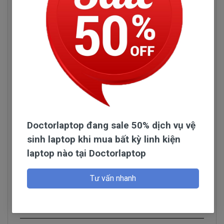
Doctorlaptop đang sale 50% dịch vụ vệ
sinh laptop khi mua bất kỳ linh kiện
laptop nào tại Doctorlaptop
Hình pin laptop Dell Vostro 3481
Đọc thêm
Tư vấn nhanh
Pin Máy Tính Xách Dell Vostro 3481
Những Hư Hỏng Thường Gặp
Hỏi đáp
Dấu hiệu biết pin máy tính xách tay dell