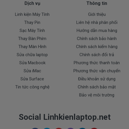
nhiêu
Dịch vụ
Thông tin
Trên thị trường thì có nhiều loại pin cho dell
Linh kiện Máy Tính
Giới thiệu
thượng vàng hạ cám chất lượng bèo béo beo giá
Thay Pin
Liên hệ nhà phân phối
thật rẻ củng có. Có nơi bán giá trên trời giá cao ngất
Sạc Máy Tính
Hướng dẫn mua hàng
ngưỡng củng có.
Thay Bàn Phím
Chính sách bảo hành
Riêng shop Doctorlaptop chỉ có đúng 2 loại
Thay Màn Hình
Chính sách kiểm hàng
thôi nhé.
Sửa chữa laptop
Chính sách đổi trả
Sửa Macbook
Phương thức thanh toán
Pin máy Dell Vostro Oem pin thay thế
Giá
Sửa iMac
Phương thức vận chuyển
000k
bán là
Sửa Surface
Điều khoản sử dụng
( Pin Oem pin thay thế của xưởng thứ
Tin tức công nghệ
Chính sách bảo mật
3 sàn xuất nhé )
Bảo vệ môi trường
Pin máy Dell
chính hãng Giá bạn mua là
980k
Social Linhkienlaptop.net
( Pin Zin này là pin xách tay về nhé )