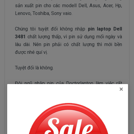
sản xuất pin cho các modell Dell, Asus, Acer, Hp,
Lenovo, Toshiba, Sony vaio.
Chúng tôi tuyệt đối không nhập
pin laptop Dell
3481
chất lượng thấp, vì pin sử dụng mổi ngày và
lâu dài. Nên pin phải có chất lượng thì mới bền
được nhé quí vị.
Tuyệt đối là không.
Đội ngũ nhập pin của Doctorlaptop làm việc rất
×
chăm chỉ test pin và kiểm tra pin liên tục để chỉ
tuyển chọn những nhà phân phối pin có uy tín và
chuyên sản xuất pin chất lượng tốt.