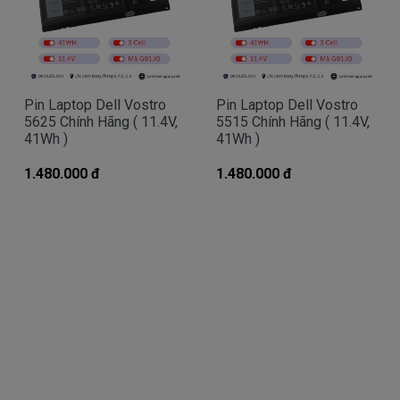
Pin Dell Precision, Inspiron, Latitude, Vostro bị
hư làm sao chúng ta nhận biết?
Có 3 cách để nhận biết pin dell Vostro 3481 bị hư
- Một là khi mở nút nguồn trước khi xuất hiện lo
go Dell sẻ có dòng thông báo pin bị hư cần thay
Pin Laptop Dell Vostro
Pin Laptop Dell Vostro
pin.
5625 Chính Hãng ( 11.4V,
5515 Chính Hãng ( 11.4V,
41Wh )
41Wh )
- Hai là chúng ta rê con chuột vào biểu tượng
cục pin phía dưới bên tay phải nếu thấy dòng thông
1.480.000 đ
1.480.000 đ
báo “ Need replace battery” là chúng ta biết pin
laptop Dell của chúng ta bị hư.
- Ba là ngay đèn tín hiệu của cục pin sẻ chuyển
sang màu cam.
Hình nhận biết pin dell Vostro 3481 bi hư
Batery Dell Vostro 3481 tai sao hư