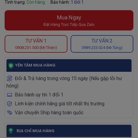
Tình trạng:
Còn hàng
Bảo hành:
1 Đổi 1
Mua Ngay
Đặt Hàng Trực Tiếp Qua Zalo
TƯ VẤN 1
TƯ VẤN 2
0908.251.500 (Mr.Thiện)
0989.233.024 (Mr.Tùng)
YÊN TÂM MUA HÀNG
Đổi & Trả hàng trong vòng 15 ngày (Nếu gặp lỗi hư
hỏng)
Bảo hành uy tín 1 đổi 1
Linh kiện chính hãng giá tốt nhất thị trường
Vận chuyển Ship hàng toàn quốc
ĐỊA CHỈ MUA HÀNG