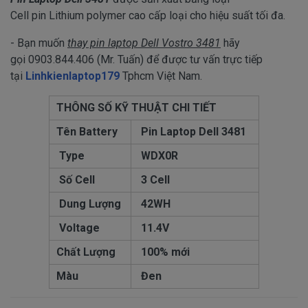
Cell pin Lithium polymer cao cấp loại cho hiệu suất tối đa.
- Bạn muốn
thay pin laptop Dell Vostro 3481
hãy
gọi 0903.844.406 (Mr. Tuấn) để được tư vấn trực tiếp
tại
Linhkienlaptop179
Tphcm Việt Nam.
THÔNG SỐ KỸ THUẬT CHI TIẾT
Tên Battery
Pin Laptop Dell 3481
Type
WDX0R
Số Cell
3 Cell
Dung Lượng
42WH
Voltage
11.4V
Chất Lượng
100% mới
Màu
Đen