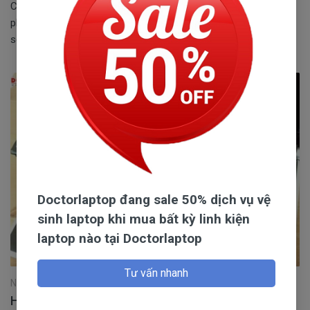
Cách thay đổi màu bàn phím laptop từ phím tắt cực nhanh và
phần mềm miễn phí. Hướng dẫn thay đổi màu bàn phím ở một
số laptop phổ biến mà bạn có thể tham khảo.
Doctorlaptop đang sale 50% dịch vụ vệ
sinh laptop khi mua bất kỳ linh kiện
laptop nào tại Doctorlaptop
Tư vấn nhanh
Ngày 10/12/2022
Hướng dẫn cách thay bàn phím laptop Acer cực