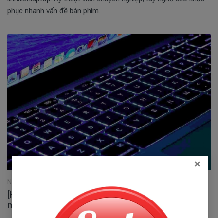
phục nhanh vấn đề bàn phím.
×
Ngày 10/12/2022
[Hé lộ] Cách thay đổi màu bàn phím laptop đơn giản
miễn phí