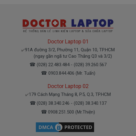
Doctor Laptop 01
91A đường 3/2, Phường 11, Quận 10, TP.HCM
✔️
(ngay gần ngã tư Cao Thắng Q3 và 3/2)
☎
(028) 22.483.484 - (028) 39.260.567
☎
0903.844.406 (Mr. Tuấn)
Doctor Laptop 02
179 Cách Mạng Tháng 8, P.5, Q.3, TP.HCM
✔️
☎
(028) 38.340.246 - (028) 38.340.137
☎
0908.251.500 (Mr.Thiện)