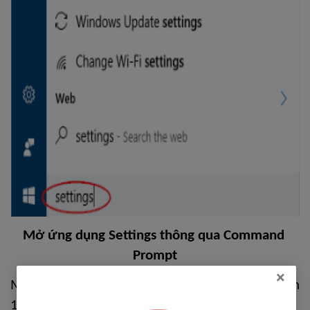
Mở ứng dụng Settings thông qua Command 
Prompt
×
Mở Command Prompt hoặc PowerShell trên Win 
10 => Sau đó bạn nhập câu lệnh 
start ms-