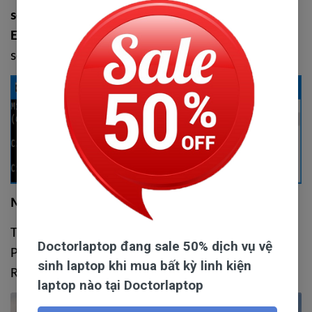
settings:
 vào cửa sổ Command Prompt =>Nhấn 
Enter
 và hệ điều hành 
Windows 10 
ngay lập tức 
sẽ mở ứng dụng Settings.
Mở ứng dụng Settings từ This PC
Trên Win 10 được tích hợp thêm thư mục This 
Doctorlaptop đang sale 50% dịch vụ vệ
PC có chứa biểu tượng Open Settings trên thanh 
sinh laptop khi mua bất kỳ linh kiện
Ribbon. 
laptop nào tại Doctorlaptop